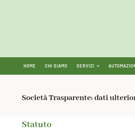
Salta
al
contenuto
HOME
CHI SIAMO
SERVIZI
AUTOMAZIO
Società Trasparente: dati ulterior
Statuto