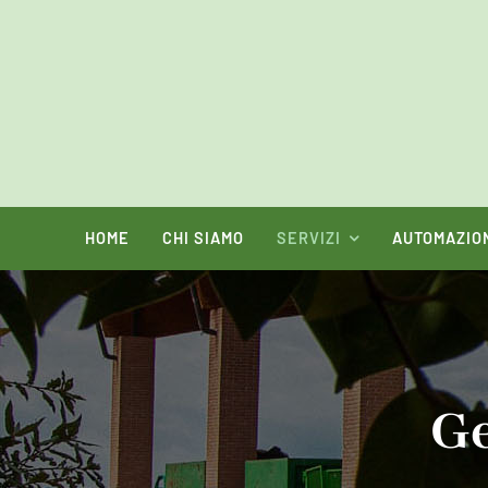
Salta
al
contenuto
HOME
CHI SIAMO
SERVIZI
AUTOMAZIO
Ge