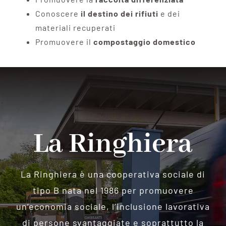
Conoscere
il destino dei rifiuti
e dei
materiali recuperati
Promuovere il
compostaggio domestico
La Ringhiera
La Ringhiera è una cooperativa sociale di
tipo B nata nel 1986 per promuovere
un’economia sociale, l’inclusione lavorativa
di persone svantaggiate e soprattutto la