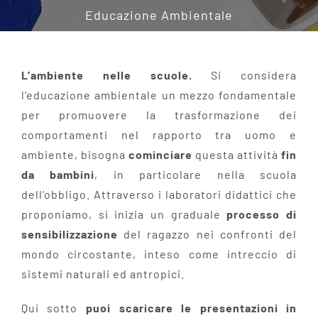
Educazione Ambientale
AUTOMAZIONE
MA QUANDO PIOVE?
L’ambiente nelle scuole.
Si considera
l’educazione ambientale un mezzo fondamentale
per promuovere la trasformazione dei
LABORATORI DIDATTICI
comportamenti nel rapporto tra uomo e
ambiente, bisogna
cominciare
questa attività
fin
SOCIETÀ TRASPARENTE
da bambini
, in particolare nella scuola
dell’obbligo. Attraverso i laboratori didattici che
NEWS
proponiamo, si inizia un graduale
processo di
sensibilizzazione
del ragazzo nei confronti del
mondo circostante, inteso come intreccio di
CONTATTI
sistemi naturali ed antropici.
Qui sotto
puoi scaricare le presentazioni in