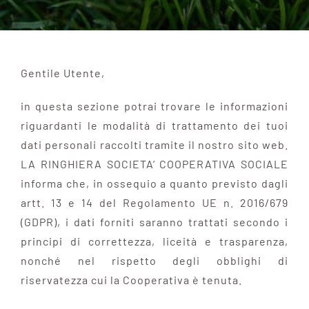
AUTOMAZIONE
MA QUANDO PIOVE?
Gentile Utente,
in questa sezione potrai trovare le informazioni
LABORATORI DIDATTICI
riguardanti le modalità di trattamento dei tuoi
dati personali raccolti tramite il nostro sito web.
SOCIETÀ TRASPARENTE
LA RINGHIERA SOCIETA’ COOPERATIVA SOCIALE
informa che, in ossequio a quanto previsto dagli
artt. 13 e 14 del Regolamento UE n. 2016/679
NEWS
(GDPR), i dati forniti saranno trattati secondo i
principi di correttezza, liceità e trasparenza,
CONTATTI
nonché nel rispetto degli obblighi di
riservatezza cui la Cooperativa è tenuta.