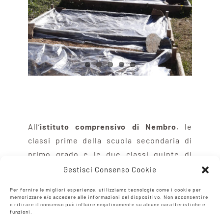
All’
istituto comprensivo di Nembro
, le
classi prime della scuola secondaria di
primo grado e le due classi quinte di
Nembro Capoluogo e Nembro Crespi dopo
Gestisci Consenso Cookie
avere
attivato ed utilizzato il composter
Per fornire le migliori esperienze, utilizziamo tecnologie come i cookie per
nel giardino della scuola
hanno promosso
memorizzare e/o accedere alle informazioni del dispositivo. Non acconsentire
o ritirare il consenso può influire negativamente su alcune caratteristiche e
in accordo con l’Amministrazione
funzioni.