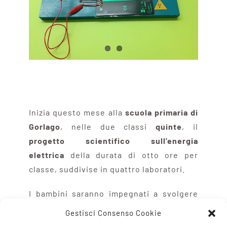
Inizia questo mese alla
scuola primaria di
Gorlago
, nelle due classi
quinte
, il
progetto scientifico sull’energia
elettrica
della durata di otto ore per
classe, suddivise in quattro laboratori.
I bambini saranno impegnati a svolgere
una serie di semplici e sicuri esperimenti
Gestisci Consenso Cookie
per
scoprire come sono fatti i circuiti