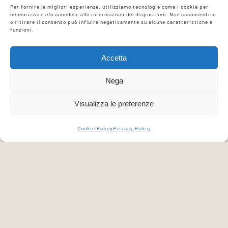
Per fornire le migliori esperienze, utilizziamo tecnologie come i cookie per
elettrici
e
l’interazione fra magnetismo
memorizzare e/o accedere alle informazioni del dispositivo. Non acconsentire
ed energia elettrica
. Scopriranno poi
o ritirare il consenso può influire negativamente su alcune caratteristiche e
funzioni.
come viene prodotta l’energia elettrica
con le fonti rinnovabili e come questi
Accetta
sistemi di generazione possano
contribuire a mitigare
l’effetto serra e il
Nega
riscaldamento globale
del nostro pianeta.
Visualizza le preferenze
Cookie Policy
Privacy Policy