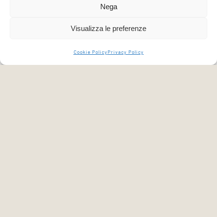
Nega
SCARICA LA SCHEDA PER IL
5X1000
Visualizza le preferenze
Cookie Policy
Privacy Policy
GRAZIE!