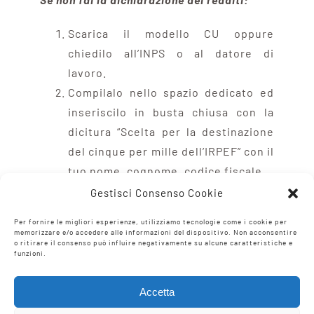
Scarica il modello CU oppure
chiedilo all’INPS o al datore di
lavoro.
Compilalo nello spazio dedicato ed
inseriscilo in busta chiusa con la
dicitura “Scelta per la destinazione
del cinque per mille dell’IRPEF” con il
tuo nome, cognome, codice fiscale.
Consegnalo ad uno sportello delle
Gestisci Consenso Cookie
Poste senza alcun costo aggiuntivo.
Per fornire le migliori esperienze, utilizziamo tecnologie come i cookie per
memorizzare e/o accedere alle informazioni del dispositivo. Non acconsentire
Per qualsiasi ulteriore informazione non
o ritirare il consenso può influire negativamente su alcune caratteristiche e
funzioni.
esitare a chiamare in Cooperativa e
chiedere di
Loredana
: tel.
035 774475
o
Accetta
scrivere a
info@laringhiera.org