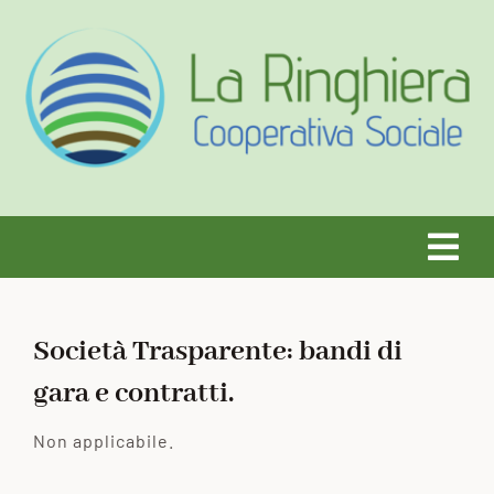
Salta
al
contenuto
Tog
Navi
HOME
Società Trasparente: bandi di
gara e contratti.
CHI SIAMO
Non applicabile.
SERVIZI