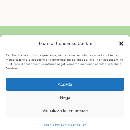
Gestisci Consenso Cookie
Per fornire le migliori esperienze, utilizziamo tecnologie come i cookie per
memorizzare e/o accedere alle informazioni del dispositivo. Non acconsentire
o ritirare il consenso può influire negativamente su alcune caratteristiche e
funzioni.
© 2026 La Ringhiera Società Cooperativa
Sociale | Viale Libertà 20, 24021 Albino (BG) |
Accetta
Website by
FemaWeb
|
Cookie Policy
|
Privacy
Nega
Policy
P.iva 01688600160 | Mail
info@laringhiera.org
|
Visualizza le preferenze
Fax. (+39) 035754473 | Tel. (+39) 035774475
Cookie Policy
Privacy Policy