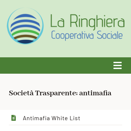
Salta
al
contenuto
Tog
Navi
HOME
Società Trasparente: antimafia
CHI SIAMO
Antimafia White List
SERVIZI